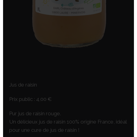
Jus de raisin
Prix public : 4,00 €
Pur jus de raisin rouge.
Un délicieux jus de raisin 100% origine France, idéal
pour une cure de jus de raisin !