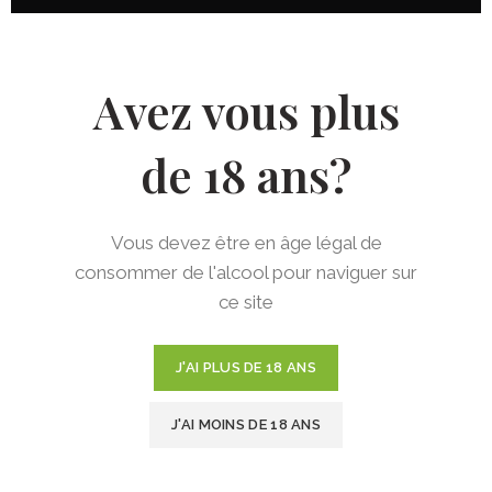
Température & Garde
Avez vous plus
Après ouverture, mettre au frais et
consommer rapidement.
de 18 ans?
Vous devez être en âge légal de
Dégustation
consommer de l'alcool pour naviguer sur
Agiter avant ouverture et servir frais.
ce site
J'AI PLUS DE 18 ANS
J'AI MOINS DE 18 ANS
Accords Mets & Vins