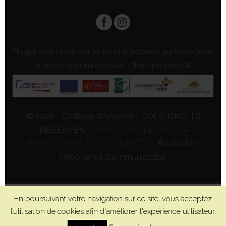
Projet cofinancé par le fond européen agricole pour
le développement rural. L'Europe investit.
© 2020 - Château d'Argères - TOUS DROITS
RÉSERVÉS -
MENTIONS LÉGALES
-
PROTECTION DES DONNÉES
- Réalisation
Résonance Communication
En poursuivant votre navigation sur ce site, vous acceptez
l’utilisation de cookies afin d'améliorer l'expérience utilisateur.