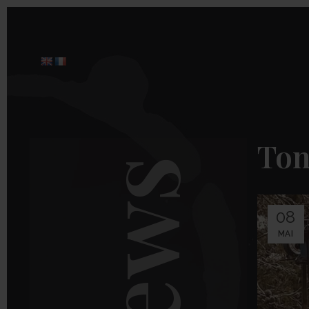
Ton
08
MAI