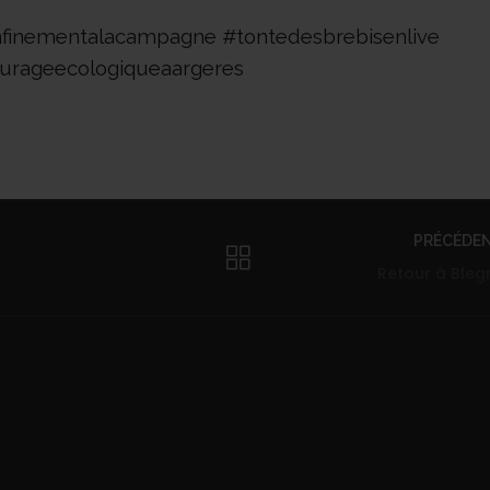
finementalacampagne #tontedesbrebisenlive
urageecologiqueaargeres
PRÉCÉDE
Retour à Bleg