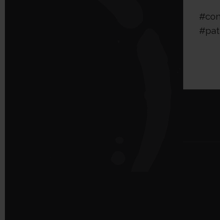
#con
#pat