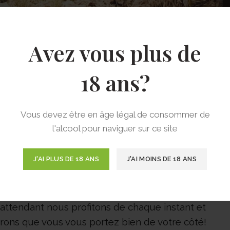
Avez vous plus de
18 ans?
Vous devez être en âge légal de consommer de
CLUSIVITÉ ⏳🐑🐏🐏
l'alcool pour naviguer sur ce site
ison en estive n’est plus si loin que ça..
J'AI PLUS DE 18 ANS
J'AI MOINS DE 18 ANS
e année nous avons le bonheur de vivre en direct la
e du troupeau de brebis!
 attendant nous profitons de chaque instant et
rons que vous vous portez bien de votre côté!