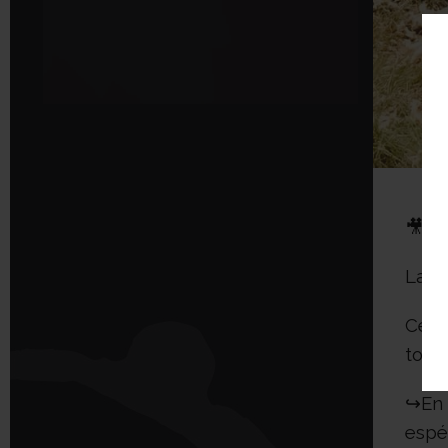
🎥EX
La sa
Cett
tont
↪️En
espé